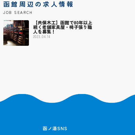
函館周辺の求人情報
JOB SEARCH
【共保木工】函館で80年以上
続く老舗家具屋・椅子張り職
人を募集！
2023.04.14
函ノ湯SNS