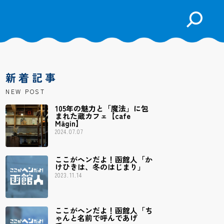
検
索
を
開
く
新着記事
NEW POST
105年の魅力と「魔法」に包
まれた蔵カフェ【cafe
Mägin】
2024.07.07
ここがヘンだよ！函館人「か
けひきは、冬のはじまり」
2023.11.14
ここがヘンだよ！函館人「ち
ゃんと名前で呼んであげ