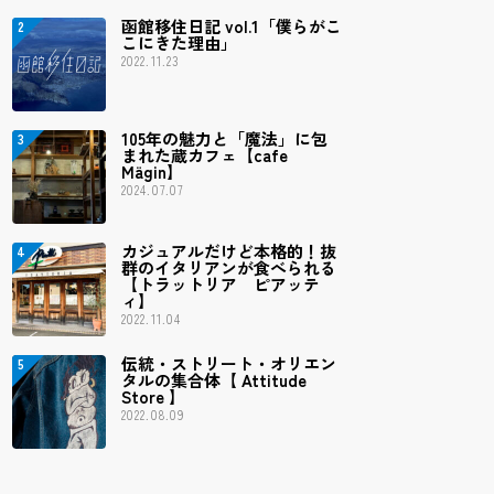
函館移住日記 vol.1「僕らがこ
こにきた理由」
2022.11.23
105年の魅力と「魔法」に包
まれた蔵カフェ【cafe
Mägin】
2024.07.07
カジュアルだけど本格的！抜
群のイタリアンが食べられる
【トラットリア ピアッテ
ィ】
2022.11.04
伝統・ストリート・オリエン
タルの集合体【 Attitude
Store 】
2022.08.09