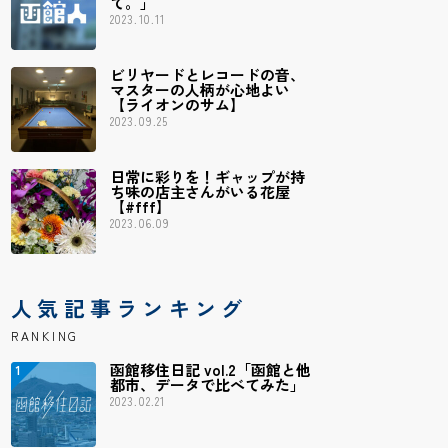
て。」
2023.10.11
ビリヤードとレコードの音、
マスターの人柄が心地よい
【ライオンのサム】
2023.09.25
日常に彩りを！ギャップが持
ち味の店主さんがいる花屋
【#fff】
2023.06.09
人気記事ランキング
RANKING
函館移住日記 vol.2「函館と他
都市、データで比べてみた」
2023.02.21