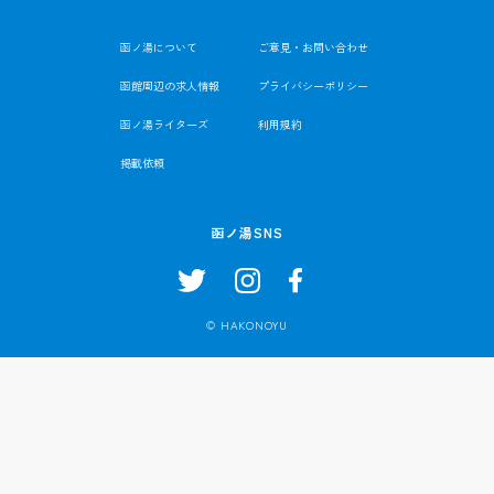
函ノ湯について
ご意見・お問い合わせ
函館周辺の求人情報
プライバシーポリシー
函ノ湯ライターズ
利用規約
掲載依頼
函ノ湯SNS
© HAKONOYU