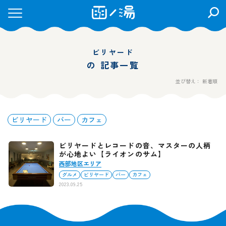
検
索
を
開
ビリヤード
く
の 記事一覧
並び替え： 新着順
ビリヤード
バー
カフェ
ビリヤードとレコードの音、マスターの人柄
が心地よい【ライオンのサム】
西部地区エリア
グルメ
ビリヤード
バー
カフェ
2023.09.25