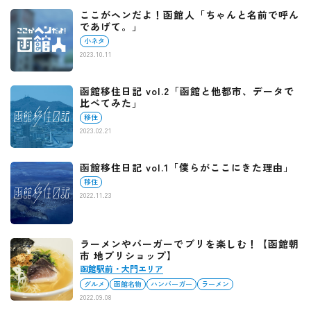
ここがヘンだよ！函館人「ちゃんと名前で呼ん
であげて。」
小ネタ
2023.10.11
函館移住日記 vol.2「函館と他都市、データで
比べてみた」
移住
2023.02.21
函館移住日記 vol.1「僕らがここにきた理由」
移住
2022.11.23
ラーメンやバーガーでブリを楽しむ！【函館朝
市 地ブリショップ】
函館駅前・大門エリア
グルメ
函館名物
ハンバーガー
ラーメン
2022.09.08