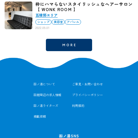
枠にハマらないスタイリッシュなヘアーサロン
【 WONK ROOM 】
五稜郭エリア
ショップ
美容室
アパレル
2022.09.01
函ノ湯について
ご意見・お問い合わせ
函館周辺の求人情報
プライバシーポリシー
函ノ湯ライターズ
利用規約
掲載依頼
函ノ湯SNS