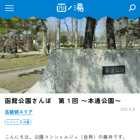
検
索
を
開
く
函館公園さんぽ 第１回 〜本通公園〜
2022.8.22
五稜郭エリア
レジャー
公園
こんにちは。公園コンシェルジュ（自称）の藤井です。