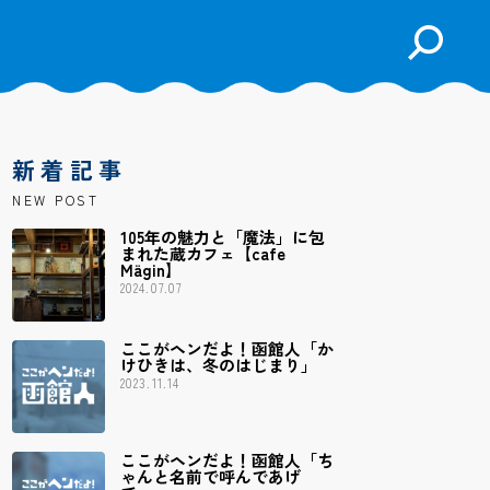
検
索
を
開
く
新着記事
NEW POST
105年の魅力と「魔法」に包
まれた蔵カフェ【cafe
Mägin】
2024.07.07
ここがヘンだよ！函館人「か
けひきは、冬のはじまり」
2023.11.14
ここがヘンだよ！函館人「ち
ゃんと名前で呼んであげ