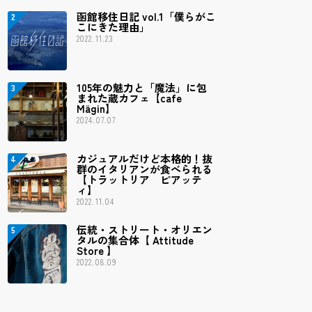
函館移住日記 vol.1「僕らがこ
こにきた理由」
2022.11.23
105年の魅力と「魔法」に包
まれた蔵カフェ【cafe
Mägin】
2024.07.07
カジュアルだけど本格的！抜
群のイタリアンが食べられる
【トラットリア ピアッテ
ィ】
2022.11.04
伝統・ストリート・オリエン
タルの集合体【 Attitude
Store 】
2022.08.09