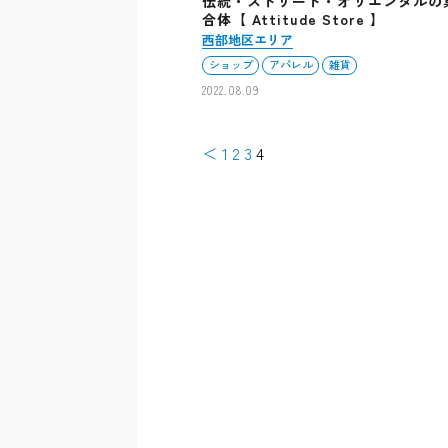
伝統・ストリート・オリエンタルの
合体【 Attitude Store 】
西部地区エリア
ショップ
アパレル
雑貨
2022.08.09
＜
1
2
3
4
ペ
ー
ジ
ナ
ビ
ゲ
ー