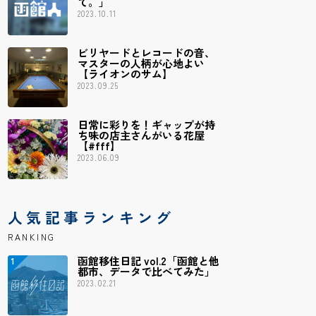
て。」
2023.10.11
ビリヤードとレコードの音、
マスターの人柄が心地よい
【ライオンのサム】
2023.09.25
日常に彩りを！ギャップが持
ち味の店主さんがいる花屋
【#fff】
2023.06.09
人気記事ランキング
RANKING
函館移住日記 vol.2「函館と他
都市、データで比べてみた」
2023.02.21