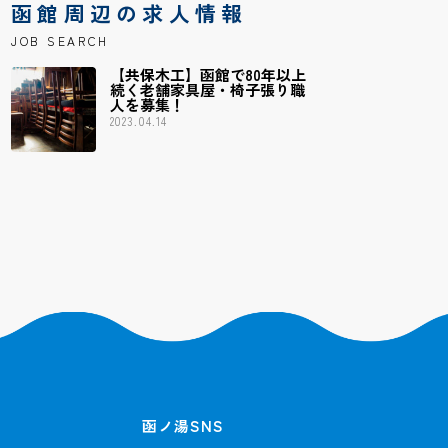
函館周辺の求人情報
JOB SEARCH
【共保木工】函館で80年以上
続く老舗家具屋・椅子張り職
人を募集！
2023.04.14
函ノ湯SNS