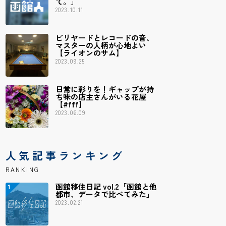
て。」
2023.10.11
ビリヤードとレコードの音、
マスターの人柄が心地よい
【ライオンのサム】
2023.09.25
日常に彩りを！ギャップが持
ち味の店主さんがいる花屋
【#fff】
2023.06.09
人気記事ランキング
RANKING
函館移住日記 vol.2「函館と他
都市、データで比べてみた」
2023.02.21