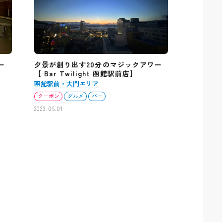
ー
夕景が創り出す20分のマジックアワー
】
【 Bar Twilight 函館駅前店】
函館駅前・大門エリア
クーポン
グルメ
バー
2023.05.01