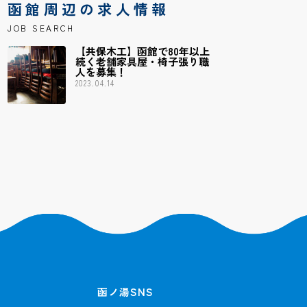
函館周辺の求人情報
JOB SEARCH
【共保木工】函館で80年以上
続く老舗家具屋・椅子張り職
人を募集！
2023.04.14
函ノ湯SNS