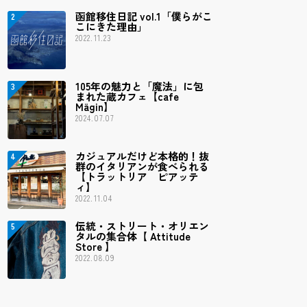
函館移住日記 vol.1「僕らがこ
こにきた理由」
2022.11.23
105年の魅力と「魔法」に包
まれた蔵カフェ【cafe
Mägin】
2024.07.07
カジュアルだけど本格的！抜
群のイタリアンが食べられる
【トラットリア ピアッテ
ィ】
2022.11.04
伝統・ストリート・オリエン
タルの集合体【 Attitude
Store 】
2022.08.09