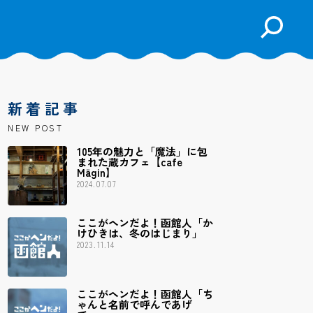
検
索
を
開
く
新着記事
NEW POST
105年の魅力と「魔法」に包
まれた蔵カフェ【cafe
Mägin】
2024.07.07
ここがヘンだよ！函館人「か
けひきは、冬のはじまり」
2023.11.14
ここがヘンだよ！函館人「ち
ゃんと名前で呼んであげ