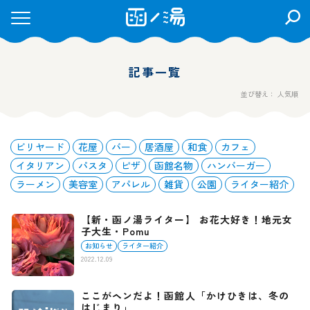
検
索
を
開
記事一覧
く
並び替え： 人気順
ビリヤード
花屋
バー
居酒屋
和食
カフェ
イタリアン
パスタ
ピザ
函館名物
ハンバーガー
ラーメン
美容室
アパレル
雑貨
公園
ライター紹介
【新・函ノ湯ライター】 お花大好き！地元女
子大生・Pomu
お知らせ
ライター紹介
2022.12.09
ここがヘンだよ！函館人「かけひきは、冬の
はじまり」