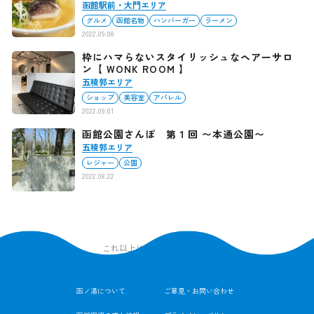
函館駅前・大門エリア
グルメ
函館名物
ハンバーガー
ラーメン
2022.09.08
枠にハマらないスタイリッシュなヘアーサロ
ン【 WONK ROOM 】
五稜郭エリア
ショップ
美容室
アパレル
2022.09.01
函館公園さんぽ 第１回 〜本通公園〜
五稜郭エリア
レジャー
公園
2022.08.22
これ以上は記事がありません
函ノ湯について
ご意見・お問い合わせ