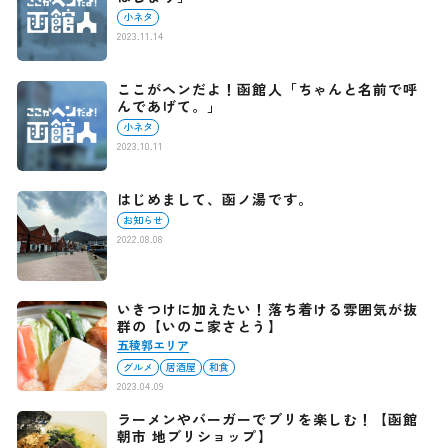
小ネタ
2023.11.14
ここがヘンだよ！函館人「ちゃんと名前で呼
んであげて。」
小ネタ
2023.10.11
はじめまして、函ノ湯です。
お知らせ
2022.08.08
いきつけに加えたい！落ち着ける雰囲気が抜
群の【いのこ家さとう】
五稜郭エリア
グルメ
居酒屋
和食
2023.04.09
ラーメンやバーガーでブリを楽しむ！【函館
朝市 地ブリショップ】