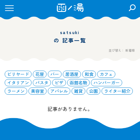
検
索
を
開
satsuki
く
の 記事一覧
並び替え： 新着順
ビリヤード
花屋
バー
居酒屋
和食
カフェ
イタリアン
パスタ
ピザ
函館名物
ハンバーガー
ラーメン
美容室
アパレル
雑貨
公園
ライター紹介
記事がありません。