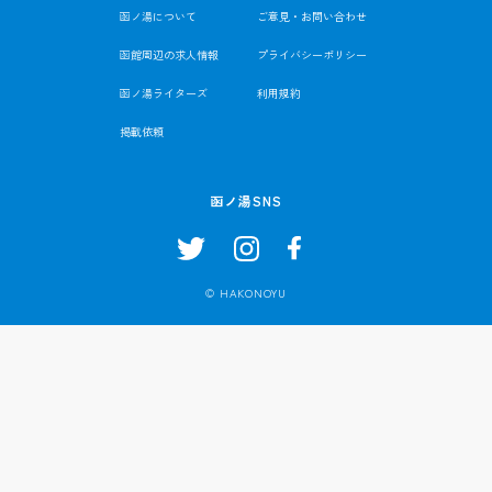
函ノ湯について
ご意見・お問い合わせ
函館周辺の求人情報
プライバシーポリシー
函ノ湯ライターズ
利用規約
掲載依頼
函ノ湯SNS
© HAKONOYU