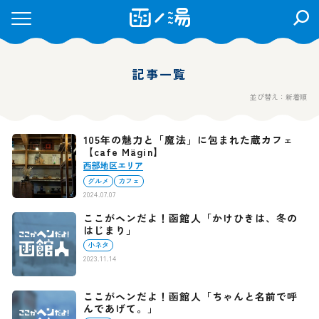
検
索
を
開
記事一覧
く
並び替え：新着順
105年の魅力と「魔法」に包まれた蔵カフェ
【cafe Mägin】
西部地区エリア
グルメ
カフェ
2024.07.07
ここがヘンだよ！函館人「かけひきは、冬の
はじまり」
小ネタ
2023.11.14
ここがヘンだよ！函館人「ちゃんと名前で呼
んであげて。」