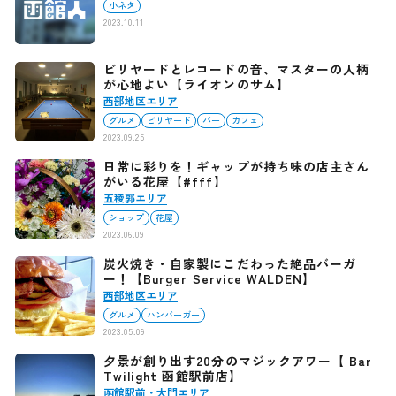
小ネタ
2023.10.11
ビリヤードとレコードの音、マスターの人柄
が心地よい【ライオンのサム】
西部地区エリア
グルメ
ビリヤード
バー
カフェ
2023.09.25
日常に彩りを！ギャップが持ち味の店主さん
がいる花屋【#fff】
五稜郭エリア
ショップ
花屋
2023.06.09
炭火焼き・自家製にこだわった絶品バーガ
ー！【Burger Service WALDEN】
西部地区エリア
グルメ
ハンバーガー
2023.05.09
夕景が創り出す20分のマジックアワー【 Bar
Twilight 函館駅前店】
函館駅前・大門エリア