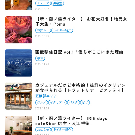
ショップ
美容室
2022.12.15
【新・函ノ湯ライター】 お花大好き！地元女
子大生・Pomu
お知らせ
ライター紹介
2022.12.09
函館移住日記 vol.1「僕らがここにきた理由」
移住
2022.11.23
カジュアルだけど本格的！抜群のイタリアン
が食べられる【トラットリア ピアッティ】
五稜郭エリア
グルメ
イタリアン
パスタ
ピザ
2022.11.04
【新・函ノ湯ライター】 IRIE days
cafe&bar 店主・入江将徳
お知らせ
ライター紹介