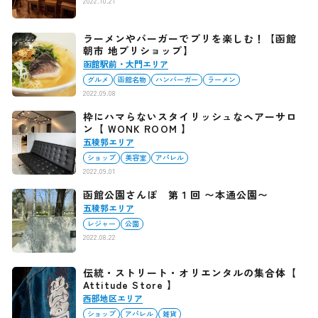
2022.10.21
ラーメンやバーガーでブリを楽しむ！【函館
朝市 地ブリショップ】
函館駅前・大門エリア
グルメ
函館名物
ハンバーガー
ラーメン
2022.09.08
枠にハマらないスタイリッシュなヘアーサロ
ン【 WONK ROOM 】
五稜郭エリア
ショップ
美容室
アパレル
2022.09.01
函館公園さんぽ 第１回 〜本通公園〜
五稜郭エリア
レジャー
公園
2022.08.22
伝統・ストリート・オリエンタルの集合体【
Attitude Store 】
西部地区エリア
ショップ
アパレル
雑貨