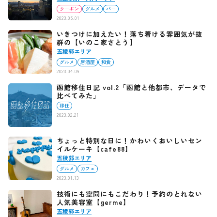
クーポン
グルメ
バー
2023.05.01
いきつけに加えたい！落ち着ける雰囲気が抜
群の【いのこ家さとう】
五稜郭エリア
グルメ
居酒屋
和食
2023.04.09
函館移住日記 vol.2「函館と他都市、データで
比べてみた」
移住
2023.02.21
ちょっと特別な日に！かわいくおいしいセン
イルケーキ【cafe88】
五稜郭エリア
グルメ
カフェ
2023.01.13
技術にも空間にもこだわり！予約のとれない
人気美容室【germe】
五稜郭エリア