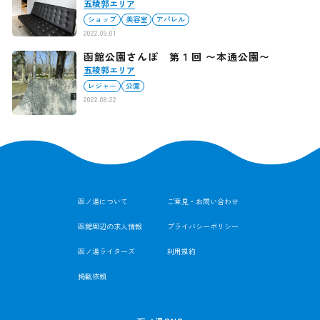
五稜郭エリア
ショップ
美容室
アパレル
2022.09.01
函館公園さんぽ 第１回 〜本通公園〜
五稜郭エリア
レジャー
公園
2022.08.22
函ノ湯について
ご意見・お問い合わせ
函館周辺の求人情報
プライバシーポリシー
函ノ湯ライターズ
利用規約
掲載依頼