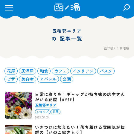
検
索
を
開
五稜郭エリア
く
の 記事一覧
並び替え： 新着順
花屋
居酒屋
和食
カフェ
イタリアン
パスタ
ピザ
美容室
アパレル
公園
日常に彩りを！ギャップが持ち味の店主さん
がいる花屋【#fff】
五稜郭エリア
ショップ
花屋
2023.06.09
いきつけに加えたい！落ち着ける雰囲気が抜
群の【いのこ家さとう】