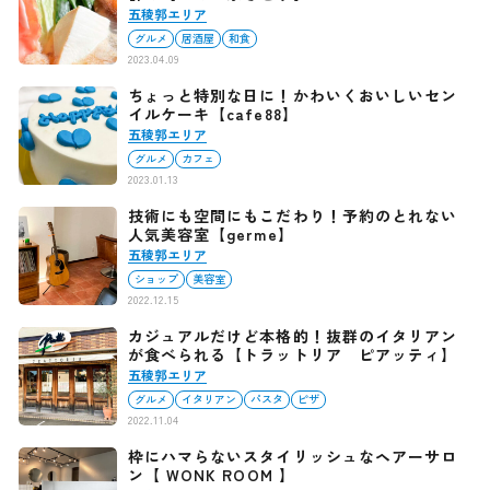
五稜郭エリア
グルメ
居酒屋
和食
2023.04.09
ちょっと特別な日に！かわいくおいしいセン
イルケーキ【cafe88】
五稜郭エリア
グルメ
カフェ
2023.01.13
技術にも空間にもこだわり！予約のとれない
人気美容室【germe】
五稜郭エリア
ショップ
美容室
2022.12.15
カジュアルだけど本格的！抜群のイタリアン
が食べられる【トラットリア ピアッティ】
五稜郭エリア
グルメ
イタリアン
パスタ
ピザ
2022.11.04
枠にハマらないスタイリッシュなヘアーサロ
ン【 WONK ROOM 】