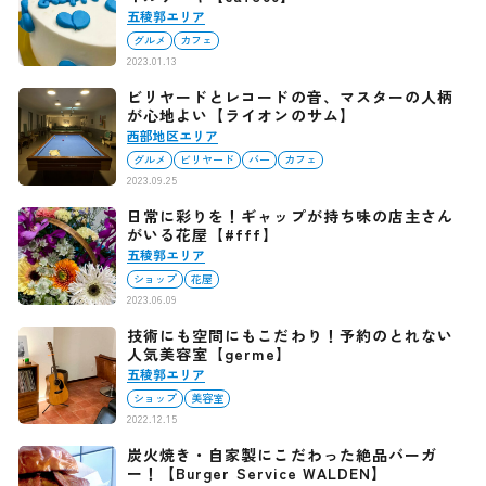
五稜郭エリア
グルメ
カフェ
2023.01.13
ビリヤードとレコードの音、マスターの人柄
が心地よい【ライオンのサム】
西部地区エリア
グルメ
ビリヤード
バー
カフェ
2023.09.25
日常に彩りを！ギャップが持ち味の店主さん
がいる花屋【#fff】
五稜郭エリア
ショップ
花屋
2023.06.09
技術にも空間にもこだわり！予約のとれない
人気美容室【germe】
五稜郭エリア
ショップ
美容室
2022.12.15
炭火焼き・自家製にこだわった絶品バーガ
ー！【Burger Service WALDEN】