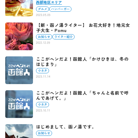
西部地区エリア
グルメ
ハンバーガー
2023.05.09
【新・函ノ湯ライター】 お花大好き！地元女
子大生・Pomu
お知らせ
ライター紹介
2022.12.09
ここがヘンだよ！函館人「かけひきは、冬の
はじまり」
小ネタ
2023.11.14
ここがヘンだよ！函館人「ちゃんと名前で呼
んであげて。」
小ネタ
2023.10.11
はじめまして、函ノ湯です。
お知らせ