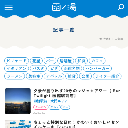
検
索
を
開
記事一覧
く
並び替え： 人気順
ビリヤード
花屋
バー
居酒屋
和食
カフェ
イタリアン
パスタ
ピザ
函館名物
ハンバーガー
ラーメン
美容室
アパレル
雑貨
公園
ライター紹介
夕景が創り出す20分のマジックアワー【 Bar
Twilight 函館駅前店】
函館駅前・大門エリア
クーポン
グルメ
バー
2023.05.01
ちょっと特別な日に！かわいくおいしいセン
イルケーキ【cafe88】