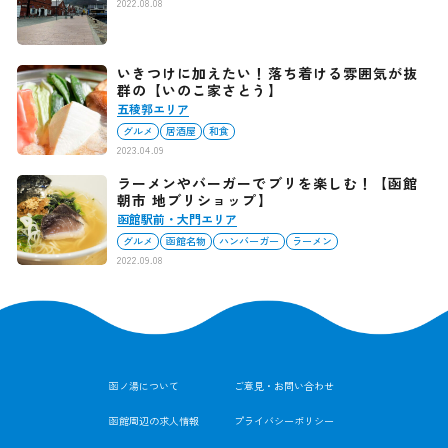
2022.08.08
いきつけに加えたい！落ち着ける雰囲気が抜
群の【いのこ家さとう】
五稜郭エリア
グルメ
居酒屋
和食
2023.04.09
ラーメンやバーガーでブリを楽しむ！【函館
朝市 地ブリショップ】
函館駅前・大門エリア
グルメ
函館名物
ハンバーガー
ラーメン
2022.09.08
函ノ湯について
ご意見・お問い合わせ
函館周辺の求人情報
プライバシーポリシー